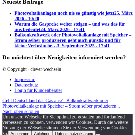
Neueste Beiträge
Photovoltaikanlagen noch nie so günstig wie jetzt
25. März
2026 - 10:20
Warum die Gaspreise weiter steigen – und was das für
uns bedeutet
24. März 2026 - 17:41
Balkonkraftwerk oder Photovoltaikanlage mit Speicher –
Strom selber produzieren geht auch günstig und für
kleine Verbräuche…
3. September 2025 - 17:41
Du möchtest über Neuigkeiten informiert werden?
© Copyright - clever-wechseln
Impressum
Datenschutz
Login für Kundenberater
Geht Deutschland das Gas aus?
Balkonkraftwerk oder
Photovoltaikanlage mit Speicher – Strom selber produzieren...
Nach oben scrollen
Um unsere Webseite für Sie optimal zu gestalten und fortlaufend
verbessern zu können, verwenden wir Cookies. Durch die weitere
Nutzung der Webseite stimmen Sie der Verwendung von Cookies
zu.
Annehmen
Ablehnen
Datenschutzerklärung