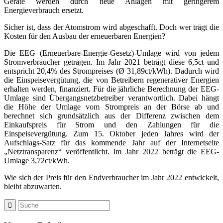
Geräte werden durch neue Anlagen mit geringerem
Energieverbrauch ersetzt.
Sicher ist, dass der Atomstrom wird abgeschafft. Doch wer trägt die
Kosten für den Ausbau der erneuerbaren Energien?
Die EEG (Erneuerbare-Energie-Gesetz)-Umlage wird von jedem
Stromverbraucher getragen. Im Jahr 2021 beträgt diese 6,5ct und
entspricht 20,4% des Strompreises (
Ø
31,89ct/kWh). Dadurch wird
die Einspeisevergütung, die von Betreibern regenerativer Energien
erhalten werden, finanziert. Für die jährliche Berechnung der EEG-
Umlage sind Übergangsnetzbetreiber verantwortlich. Dabei hängt
die Höhe der Umlage vom Strompreis an der Börse ab und
berechnet sich grundsätzlich aus der Differenz zwischen dem
Einkaufspreis für Strom und den Zahlungen für die
Einspeisevergütung. Zum 15. Oktober jeden Jahres wird der
Aufschlags-Satz für das kommende Jahr auf der Internetseite
„Netztransparenz“ veröffentlicht. Im Jahr 2022 beträgt die EEG-
Umlage 3,72ct/kWh.
Wie sich der Preis für den Endverbraucher im Jahr 2022 entwickelt,
bleibt abzuwarten.